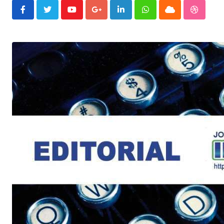
Youtube
Google+
LinkedIn
Whatsapp
Cloud
Stumble