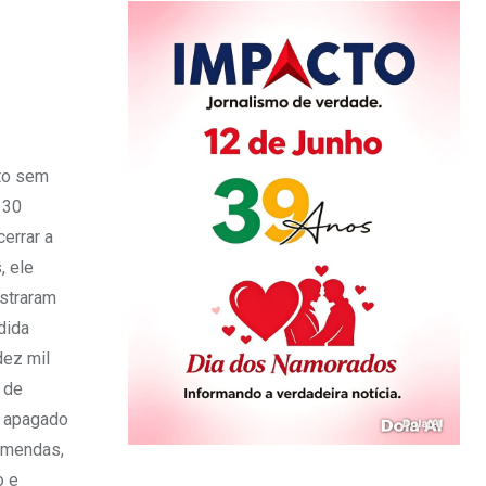
ito sem
 30
errar a
, ele
ostraram
dida
dez mil
 de
i apagado
 emendas,
o e