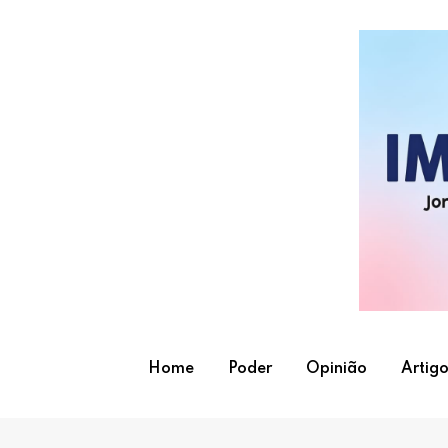
Skip
to
content
Home
Poder
Opinião
Artigo