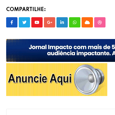
COMPARTILHE:
Youtube
Google+
LinkedIn
Whatsapp
Cloud
Stumble