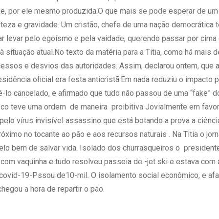
ke, por ele mesmo produzida.O que mais se pode esperar de um
steza e gravidade. Um cristão, chefe de uma nação democrática 
ar levar pelo egoísmo e pela vaidade, querendo passar por cima
 situação atual.No texto da matéria para a Titia, como há mais 
excessos e desvios das autoridades. Assim, declarou ontem, que a
sidência oficial era festa anticristã.Em nada reduziu o impacto 
 tê-lo cancelado, e afirmado que tudo não passou de uma “fake” d
asco teve uma ordem de maneira proibitiva Jovialmente em favor
elo vírus invisível assassino que está botando a prova a ciênci
ximo no tocante ao pão e aos recursos naturais . Na Titia o jorn
elo bem de salvar vida. Isolado dos churrasqueiros o president
 com vaquinha e tudo resolveu passeia de -jet ski e estava com
-covid-19-Pssou de10-mil. O isolamento social econômico, e af
egou a hora de repartir o pão.