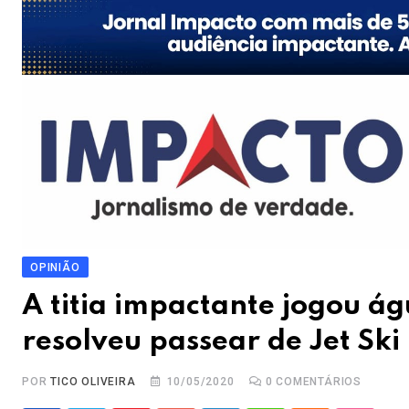
OPINIÃO
A titia impactante jogou á
resolveu passear de Jet Ski
POR
TICO OLIVEIRA
10/05/2020
0
COMENTÁRIOS