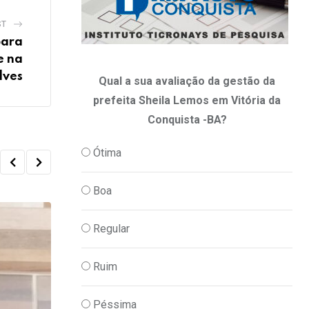
ST
para
e na
lves
Qual a sua avaliação da gestão da
prefeita Sheila Lemos em Vitória da
Conquista -BA?
Ótima
Boa
Regular
Ruim
Péssima