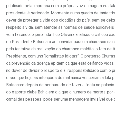
publicado pela imprensa com a própria voz e imagem era fa
presidente, é seriedade. Mormente numa quadra de tanta tri
dever de proteger a vida dos cidadãos do país, sem se deix
respeito à vida, sem atender as normas de saúde aplicáveis à
vem fazendo, o jornalista Tico Oliveira analisou e criticou 
do Presidente Bolsonaro ao convidar para um churrasco na re
pela tentativa da realização do churrasco maldito, o fato de
Presidente, com uns “jornalistas idiotas”. O pretenso Churr
da prevenção da doença epidêmica que está ceifando vidas p
no dever de dividir o respeito e a responsabilidade com o pró
disse que hoje as intenções do mal nunca venceriam a luta p
Bolsonaro depois de ser barrado de fazer a festa no palácio
do esporte clube Bahia em dia que o número de mortes-por
carnal das pessoas pode ser uma mensagem invisível que ch