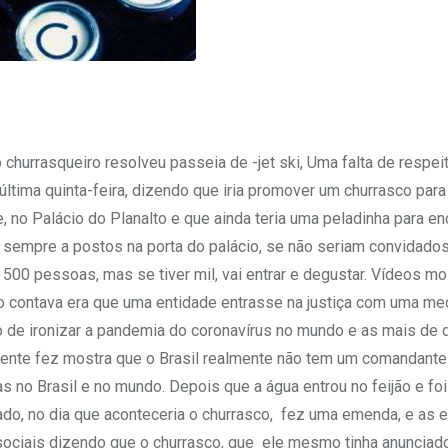
o churrasqueiro resolveu passeia de -jet ski, Uma falta de respe
última quinta-feira, dizendo que iria promover um churrasco para
 no Palácio do Planalto e que ainda teria uma peladinha para enc
, sempre a postos na porta do palácio, se não seriam convidados
500 pessoas, mas se tiver mil, vai entrar e degustar. Vídeos m
ão contava era que uma entidade entrasse na justiça com uma me
 o de ironizar a pandemia do coronavírus no mundo e as mais de 
idente fez mostra que o Brasil realmente não tem um comandante
s no Brasil e no mundo. Depois que a água entrou no feijão e fo
bado, no dia que aconteceria o churrasco, fez uma emenda, e as
ociais dizendo que o churrasco, que ele mesmo tinha anunciad