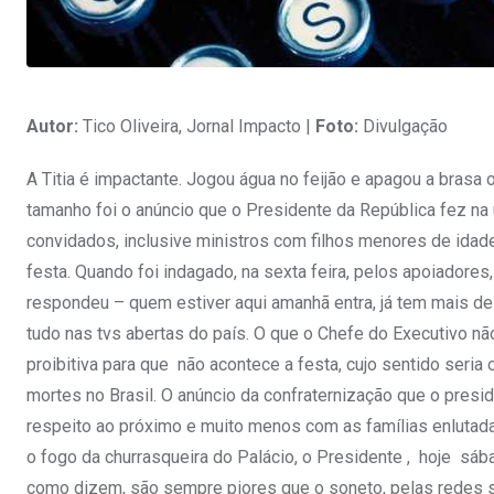
Autor:
Tico Oliveira, Jornal Impacto |
Foto:
Divulgação
A Titia é impactante. Jogou água no feijão e apagou a brasa 
tamanho foi o anúncio que o Presidente da República fez na 
convidados, inclusive ministros com filhos menores de idade,
festa. Quando foi indagado, na sexta feira, pelos apoiadores
respondeu – quem estiver aqui amanhã entra, já tem mais de 
tudo nas tvs abertas do país. O que o Chefe do Executivo n
proibitiva para que não acontece a festa, cujo sentido seria
mortes no Brasil. O anúncio da confraternização que o pres
respeito ao próximo e muito menos com as famílias enlutada
o fogo da churrasqueira do Palácio, o Presidente , hoje sá
como dizem, são sempre piores que o soneto, pelas redes s