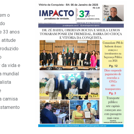
tem o
 do
de 33 anos
 atitude
produzido
o
 da vida e
a mundial
alista
e
 a camisa
astamento