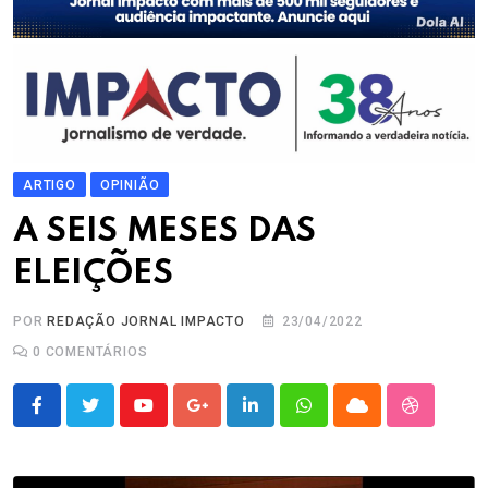
ARTIGO
OPINIÃO
A SEIS MESES DAS
ELEIÇÕES
POR
REDAÇÃO JORNAL IMPACTO
23/04/2022
0
COMENTÁRIOS
Youtube
Google+
LinkedIn
Whatsapp
Cloud
StumbleU