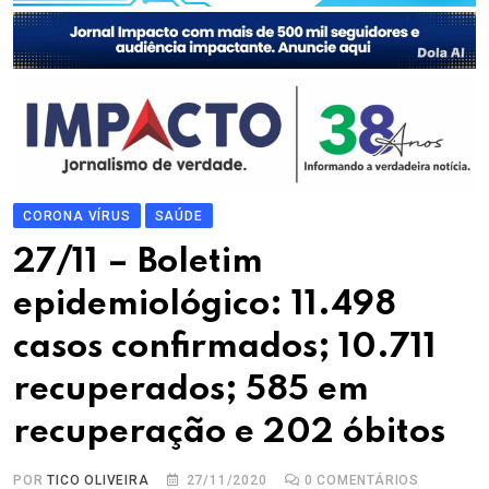
CORONA VÍRUS
SAÚDE
27/11 – Boletim
epidemiológico: 11.498
casos confirmados; 10.711
recuperados; 585 em
recuperação e 202 óbitos
POR
TICO OLIVEIRA
27/11/2020
0
COMENTÁRIOS