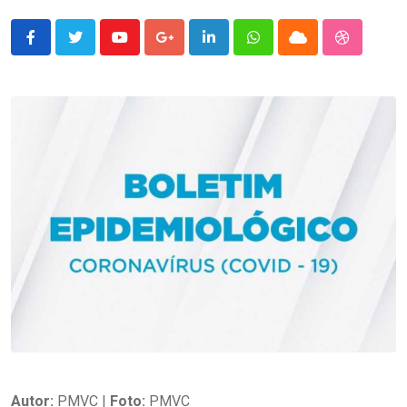
Youtube
Google+
LinkedIn
Whatsapp
Cloud
StumbleU
Autor:
PMVC |
Foto:
PMVC