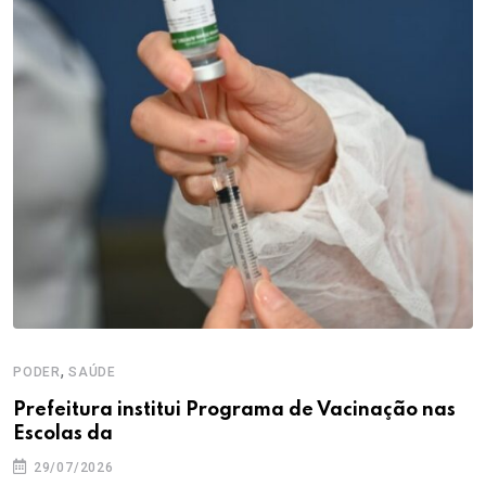
,
PODER
SAÚDE
P
Prefeitura institui Programa de Vacinação nas
U
Escolas da
a
29/07/2026