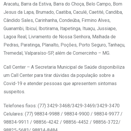
Aracatu, Barra da Estiva, Barra do Choça, Belo Campo, Bom
Jesus da Lapa, Brumado, Caatiba, Caculé, Caetité, Candiba,
Cândido Sales, Carinhanha, Condeúba, Firmino Alves,
Guanambi, Ibicuí, Ibotirama, Itapetinga, Ituaçu, Jussiape,
Lagoa Real, Livramento de Nossa Senhora, Malhada de
Pedras, Paratinga, Planalto, Poções, Porto Seguro, Tanhaçu,
Tremedal, Valparaíso-SP, além de Comercinho – MG.
Call Center – A Secretaria Municipal de Saúde disponibiliza
um Call Center para tirar dúvidas da população sobre a
Covid-19 e atender pessoas que apresentem sintomas
suspeitos.
Telefones fixos: (77) 3429-3468/3429-3469/3429-3470
Celulares: (77) 98834-9988 / 98834-9900 / 98834-9977 /
98834-9911 / 98856-4242 / 98856-4452 / 98856-3722/
98825-5683/ 98834-8484