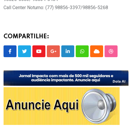
Call Center Noturno: (77) 98856-3397/98856-5268
COMPARTILHE:
Youtube
Google+
LinkedIn
Whatsapp
Cloud
StumbleU