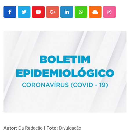
Youtube
Google+
LinkedIn
Whatsapp
Cloud
StumbleU
Autor:
Da Redação |
Foto:
Divulgação