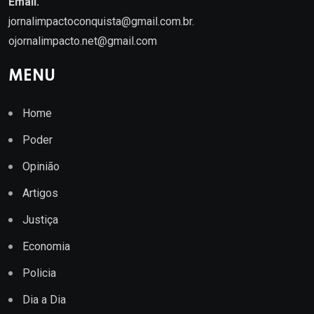
Email.
jornalimpactoconquista@gmail.com.br
.
ojornalimpacto.net@gmail.com
MENU
Home
Poder
Opinião
Artigos
Justiça
Economia
Policia
Dia a Dia