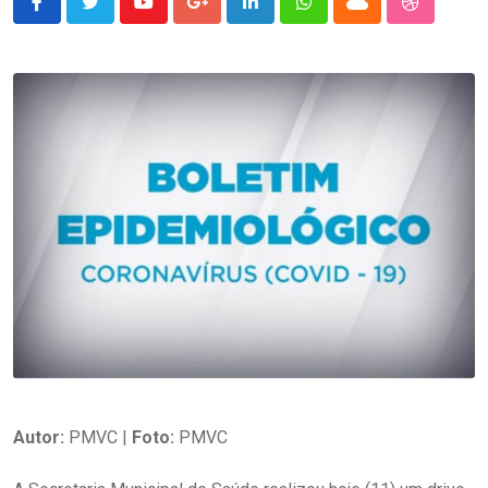
Youtube
Google+
LinkedIn
Whatsapp
Cloud
StumbleU
Autor:
PMVC |
Foto:
PMVC