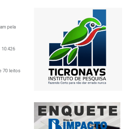
ram pela
s 10.426
 70 leitos