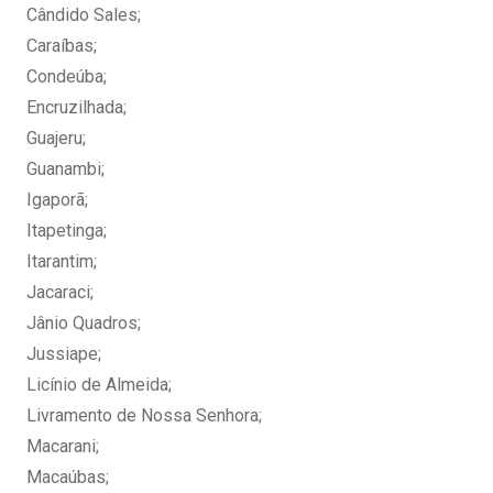
Cândido Sales;
Caraíbas;
Condeúba;
Encruzilhada;
Guajeru;
Guanambi;
Igaporã;
Itapetinga;
Itarantim;
Jacaraci;
Jânio Quadros;
Jussiape;
Licínio de Almeida;
Livramento de Nossa Senhora;
Macarani;
Macaúbas;