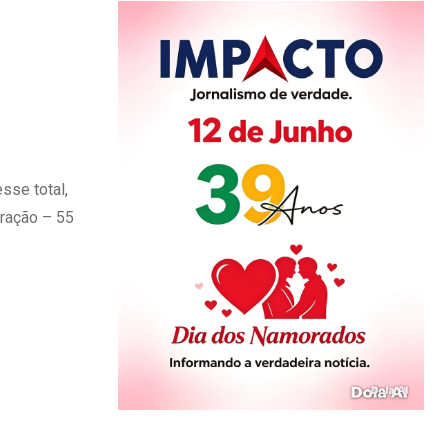
sse total,
eração – 55