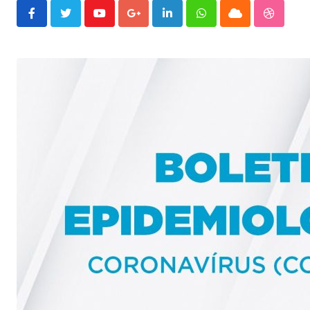
Youtube
Google+
LinkedIn
Whatsapp
Cloud
Stumble