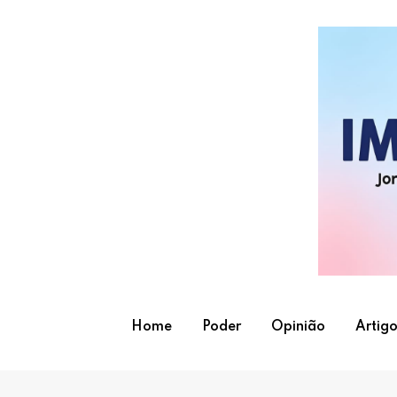
Skip
to
content
Home
Poder
Opinião
Artigo