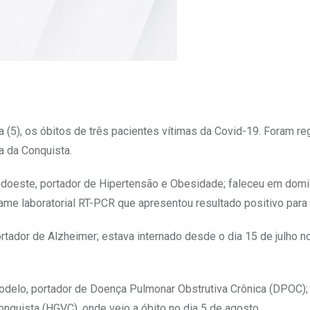
a (5), os óbitos de três pacientes vítimas da Covid-19. Foram re
a da Conquista.
doeste, portador de Hipertensão e Obesidade; faleceu em domic
xame laboratorial RT-PCR que apresentou resultado positivo para
rtador de Alzheimer; estava internado desde o dia 15 de julho n
delo, portador de Doença Pulmonar Obstrutiva Crônica (DPOC); 
Conquista (HGVC), onde veio a óbito no dia 5 de agosto.