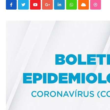
Youtube
Google+
LinkedIn
Whatsapp
Cloud
Stumble