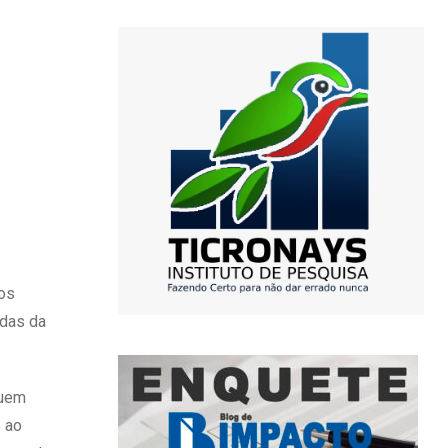
sos
adas da
suem
o ao