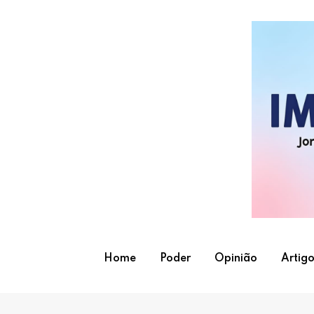
Skip
to
content
Home
Poder
Opinião
Artigo