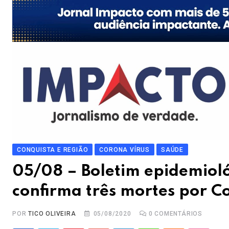
CONQUISTA E REGIÃO
CORONA VÍRUS
SAÚDE
05/08 – Boletim epidemioló
confirma três mortes por Co
POR
TICO OLIVEIRA
05/08/2020
0
COMENTÁRIOS