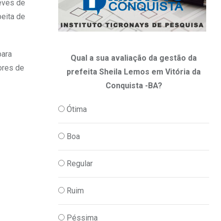
eves de
peita de
para
Qual a sua avaliação da gestão da
ores de
prefeita Sheila Lemos em Vitória da
Conquista -BA?
Ótima
Boa
Regular
Ruim
Péssima