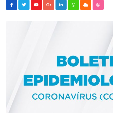
Youtube
Google+
LinkedIn
Whatsapp
Cloud
Stumble