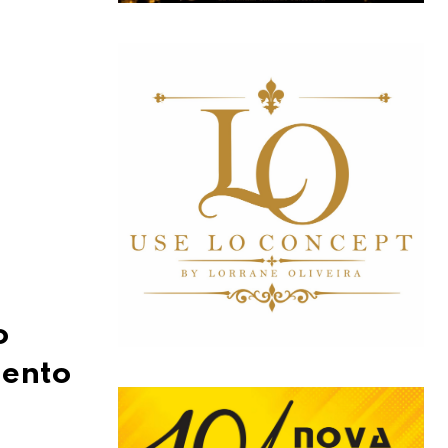
o
mento