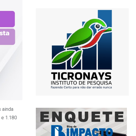
s ainda
 e 1.180