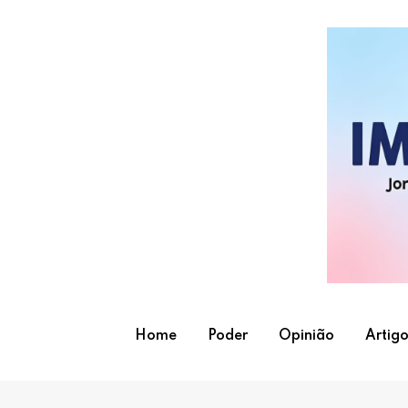
Skip
to
content
Home
Poder
Opinião
Artigo