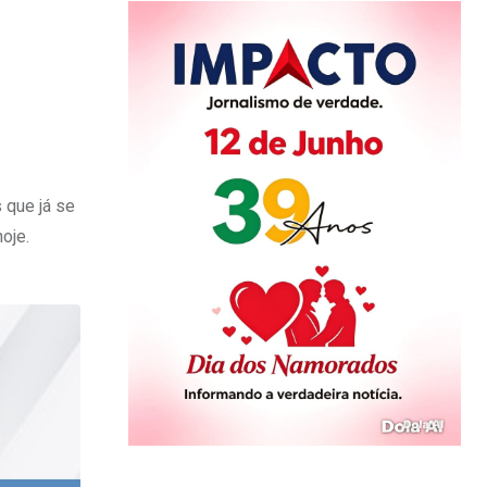
 que já se
oje.