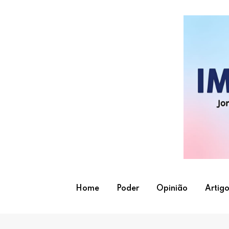
Skip
to
content
Home
Poder
Opinião
Artigo