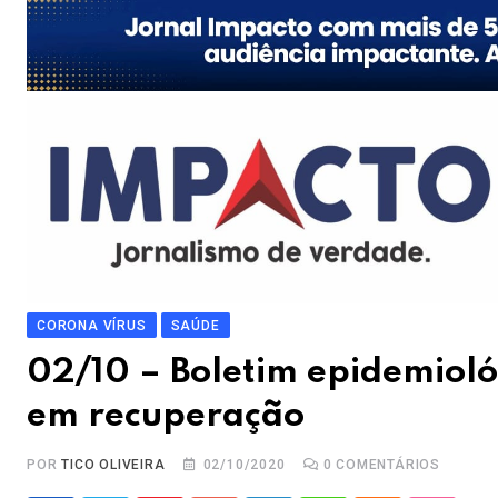
CORONA VÍRUS
SAÚDE
02/10 – Boletim epidemiol
em recuperação
POR
TICO OLIVEIRA
02/10/2020
0
COMENTÁRIOS