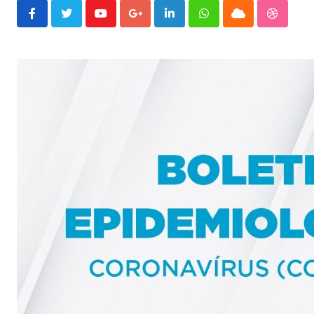
Youtube
Google+
LinkedIn
Whatsapp
Cloud
Stumble