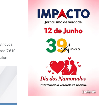
68 novos
ndo 7.610
liar.