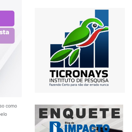
aso como
pelo