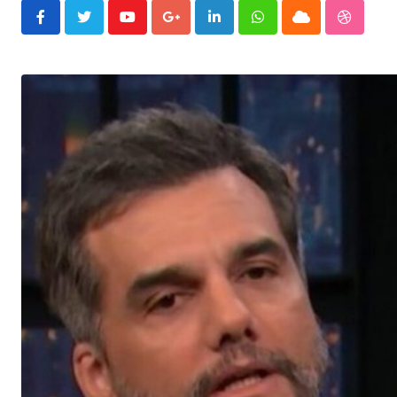
Youtube
Google+
LinkedIn
Whatsapp
Cloud
Stumble