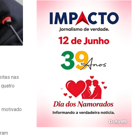
eitas nas
 quatro
i motivado
eram