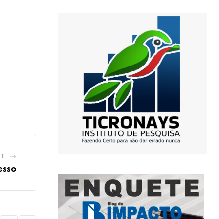
ST
esso