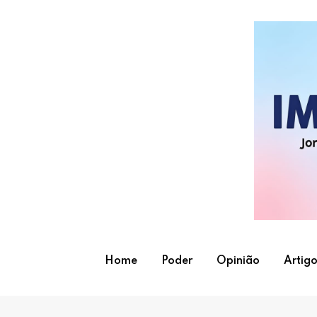
Skip
to
content
Home
Poder
Opinião
Artigo