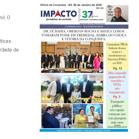
il. O
ticas.
erdade de