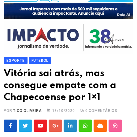
ESPORTE
FUTEBOL
Vitória sai atrás, mas
consegue empate com a
Chapecoense por 1×1
POR
TICO OLIVEIRA
18/10/2020
0
COMENTÁRIOS
Youtube
Google+
LinkedIn
Whatsapp
Cloud
StumbleU