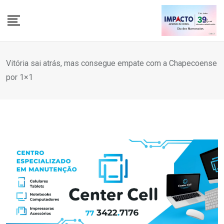
Skip
to
content
Vitória sai atrás, mas consegue empate com a Chapecoense
por 1×1