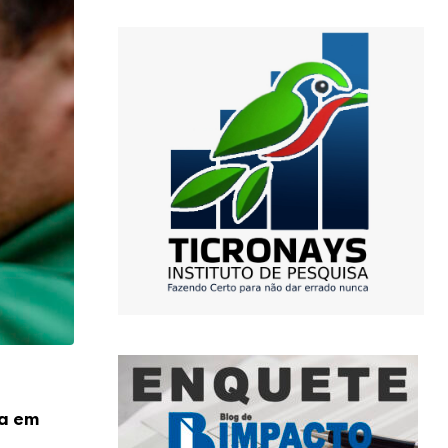
,
DIA A DIA
TRAGÉDIA
la em
Criança de 8 anos morre afogada após 