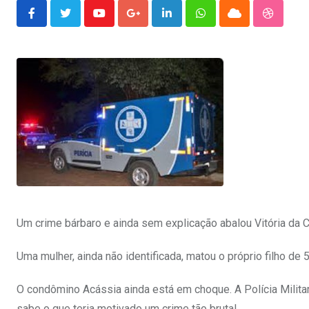
Youtube
Google+
LinkedIn
Whatsapp
Cloud
Stumble
Um crime bárbaro e ainda sem explicação abalou Vitória da C
Uma mulher, ainda não identificada, matou o próprio filho de 5
O condômino Acássia ainda está em choque. A Polícia Militar
sabe o que teria motivado um crime tão brutal.