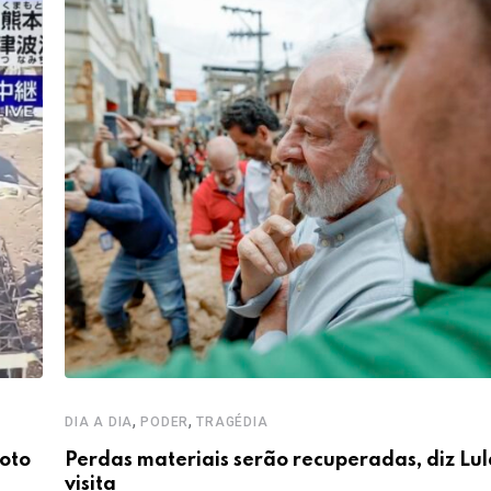
,
,
DIA A DIA
PODER
TRAGÉDIA
oto
Perdas materiais serão recuperadas, diz Lu
visita