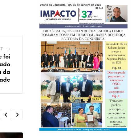
ST
 foi
nado
a da
ade