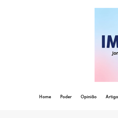
Skip
to
content
Home
Poder
Opinião
Artigo