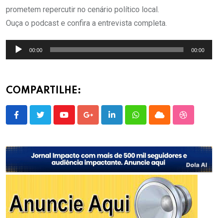
prometem repercutir no cenário político local.
Ouça o podcast e confira a entrevista completa.
Tocador
00:00
00:00
de
áudio
COMPARTILHE:
Youtube
Google+
LinkedIn
Whatsapp
Cloud
StumbleU