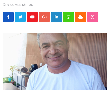
0
COMENTÁRIOS
Youtube
Google+
LinkedIn
Whatsapp
Cloud
StumbleU