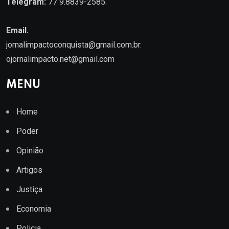
Telegram:
77 9.8839-2585.
Email.
jornalimpactoconquista@gmail.com.br
.
ojornalimpacto.net@gmail.com
MENU
Home
Poder
Opinião
Artigos
Justiça
Economia
Policia