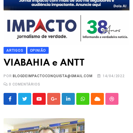
ARTIGOS
OPINIÃO
VIABAHIA e ANTT
POR
BLOGDEIMPACTOCONQUISTA@GMAIL.COM
14/04/2022
0
COMENTÁRIOS
Youtube
Google+
LinkedIn
Whatsapp
Cloud
StumbleU