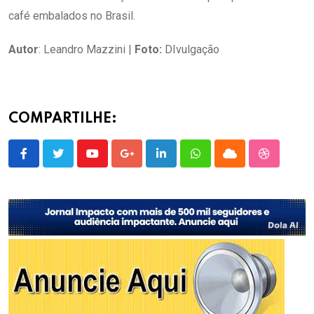
café embalados no Brasil.
Autor
: Leandro Mazzini |
Foto:
DIvulgação
COMPARTILHE:
Youtube
Google+
LinkedIn
Whatsapp
Cloud
StumbleU