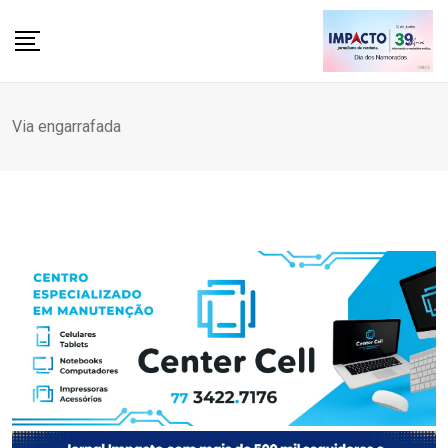
Skip
to
content
Via engarrafada