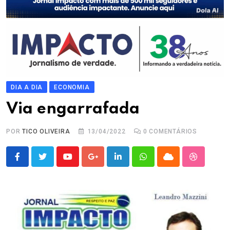
DIA A DIA
ECONOMIA
Via engarrafada
POR
TICO OLIVEIRA
13/04/2022
0
COMENTÁRIOS
Youtube
Google+
LinkedIn
Whatsapp
Cloud
StumbleU