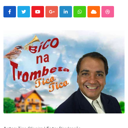
Youtube
Google+
LinkedIn
Whatsapp
Cloud
StumbleU