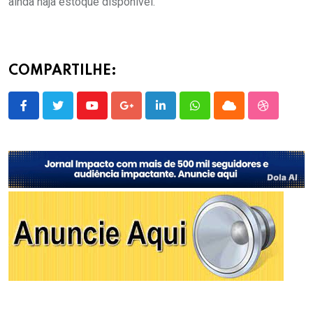
ainda haja estoque disponível.
COMPARTILHE:
Youtube
Google+
LinkedIn
Whatsapp
Cloud
StumbleU