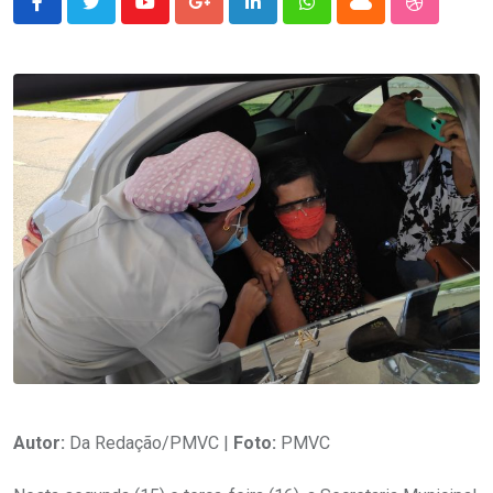
Youtube
Google+
LinkedIn
Whatsapp
Cloud
StumbleU
Autor:
Da Redação/PMVC |
Foto:
PMVC