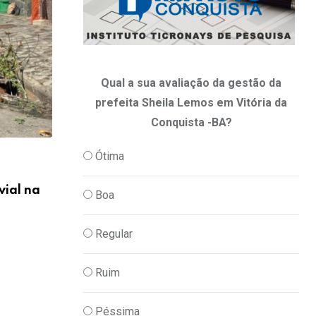
Qual a sua avaliação da gestão da
prefeita Sheila Lemos em Vitória da
Conquista -BA?
,
CULTURA
DIA A DIA
Ótima
Horóscopo 2026: confira a previsão de h
vial na
Boa
06/08/2026
Regular
Ruim
Péssima