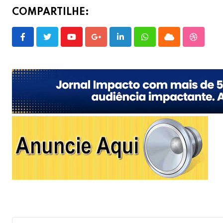
COMPARTILHE:
Youtube
Google+
LinkedIn
Whatsapp
Cloud
Stumble