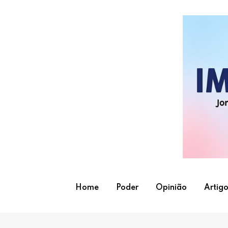
Skip
to
content
Home
Poder
Opinião
Artigo