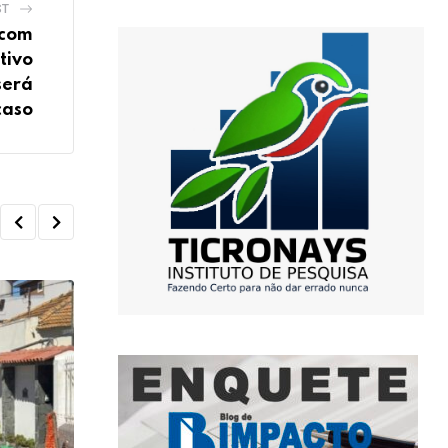
ST
 com
tivo
será
caso