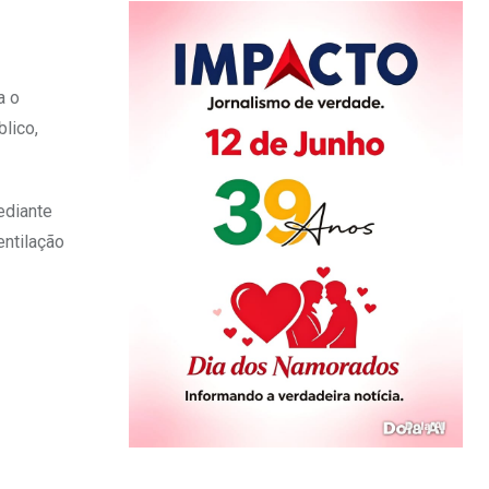
a o
lico,
ediante
entilação