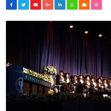
Youtube
Google+
LinkedIn
Whatsapp
Cloud
Stumble