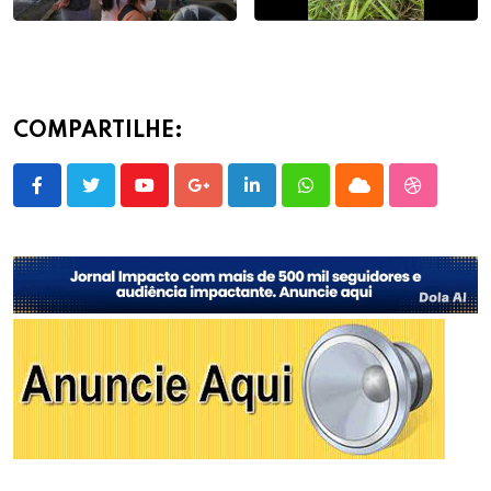
COMPARTILHE:
Youtube
Google+
LinkedIn
Whatsapp
Cloud
StumbleU