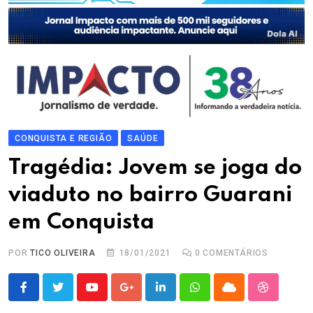
CONQUISTA E REGIÃO
SAÚDE
Tragédia: Jovem se joga do
viaduto no bairro Guarani
em Conquista
POR
TICO OLIVEIRA
18/01/2021
0
COMENTÁRIOS
Youtube
Google+
LinkedIn
Whatsapp
Cloud
StumbleU