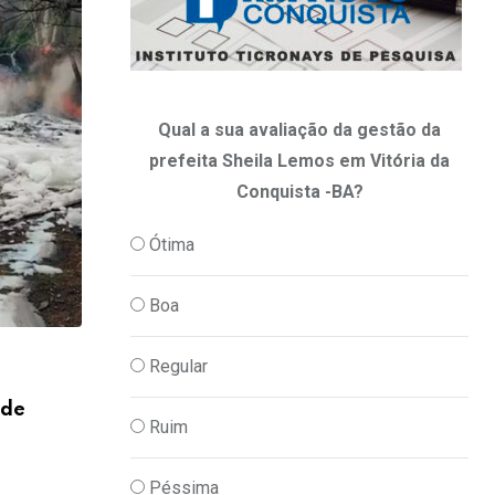
Qual a sua avaliação da gestão da
prefeita Sheila Lemos em Vitória da
Conquista -BA?
Ótima
Boa
Regular
,
JUSTIÇA
POLICIA
 de
Homem é preso por atacar três pessoas
Ruim
06/08/2026
Péssima