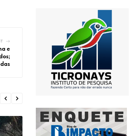
ST
ha e
dos;
ndas