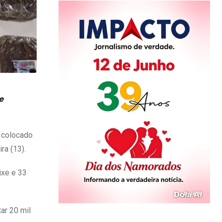
e
i colocado
ra (13).
ixe e 33
ar 20 mil