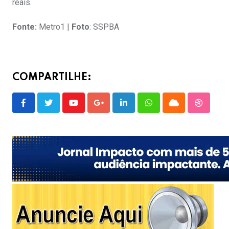
reais.
Fonte:
Metro1 |
Foto
: SSPBA
COMPARTILHE:
Youtube
Google+
LinkedIn
Whatsapp
Cloud
Stumble