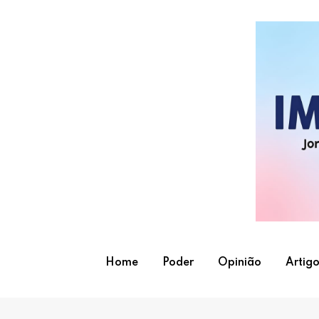
Skip
to
content
Home
Poder
Opinião
Artigo