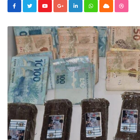
Youtube
Google+
LinkedIn
Whatsapp
Cloud
Stumble