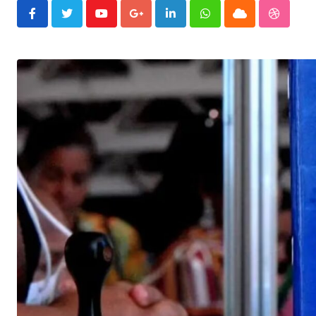
Youtube
Google+
LinkedIn
Whatsapp
Cloud
Stumble