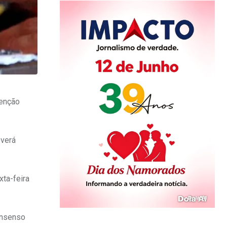
venção
everá
xta-feira
onsenso