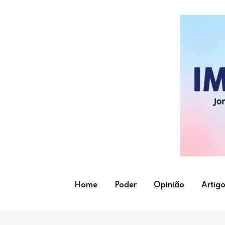
Skip
to
content
Home
Poder
Opinião
Artigo