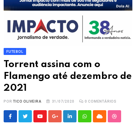
FUTEBOL
Torrent assina com o
Flamengo até dezembro de
2021
POR
TICO OLIVEIRA
31/07/2020
0
COMENTÁRIOS
Youtube
Google+
LinkedIn
Whatsapp
Cloud
StumbleU