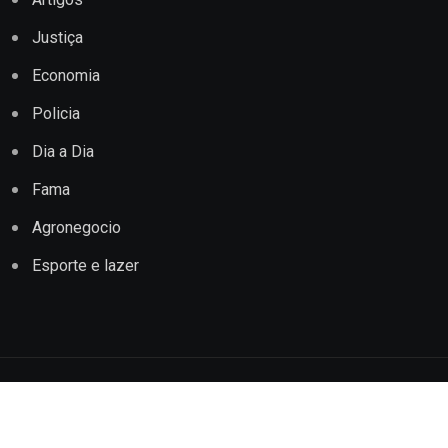
Justiça
Economia
Policia
Dia a Dia
Fama
Agronegocio
Esporte e lazer
Copyright © 2022 Jornal Impacto Conquista. Todos os
direitos reservados