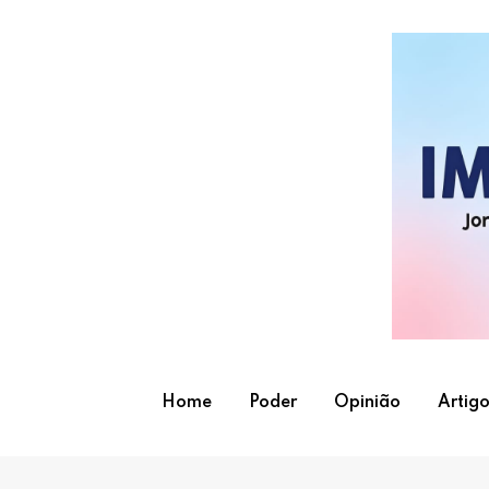
Skip
to
content
Home
Poder
Opinião
Artigo