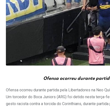
Ofensa ocorreu durante partid
Ofensa ocorreu durante partida pela Libertadores na Neo Qu
Um torcedor do Boca Juniors (ARG) foi detido nesta terça-fe
gesto racista contra a torcida do Corinthians, durante partid