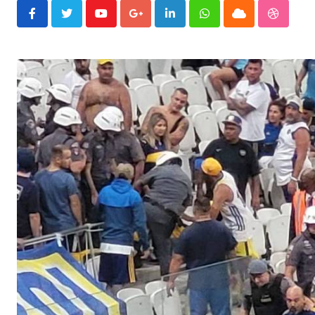
Youtube
Google+
LinkedIn
Whatsapp
Cloud
Stumble