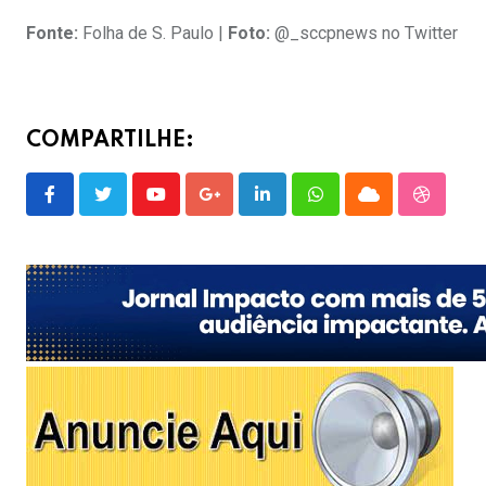
Fonte:
Folha de S. Paulo |
Foto:
@_sccpnews no Twitter
COMPARTILHE:
Youtube
Google+
LinkedIn
Whatsapp
Cloud
Stumble