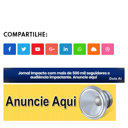
COMPARTILHE:
Youtube
Google+
LinkedIn
Whatsapp
Cloud
StumbleU