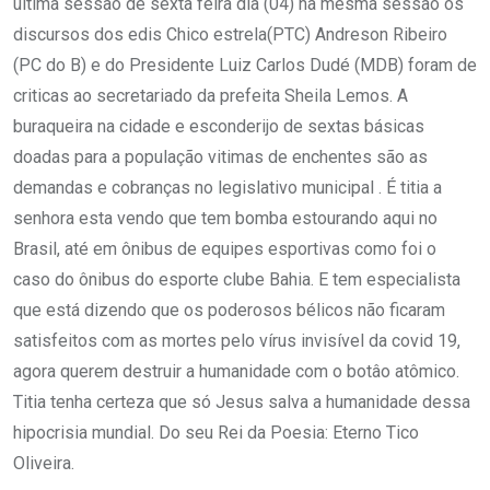
última sessão de sexta feira dia (04) na mesma sessão os
discursos dos edis Chico estrela(PTC) Andreson Ribeiro
(PC do B) e do Presidente Luiz Carlos Dudé (MDB) foram de
criticas ao secretariado da prefeita Sheila Lemos. A
buraqueira na cidade e esconderijo de sextas básicas
doadas para a população vitimas de enchentes são as
demandas e cobranças no legislativo municipal . É titia a
senhora esta vendo que tem bomba estourando aqui no
Brasil, até em ônibus de equipes esportivas como foi o
caso do ônibus do esporte clube Bahia. E tem especialista
que está dizendo que os poderosos bélicos não ficaram
satisfeitos com as mortes pelo vírus invisível da covid 19,
agora querem destruir a humanidade com o botâo atômico.
Titia tenha certeza que só Jesus salva a humanidade dessa
hipocrisia mundial. Do seu Rei da Poesia: Eterno Tico
Oliveira.