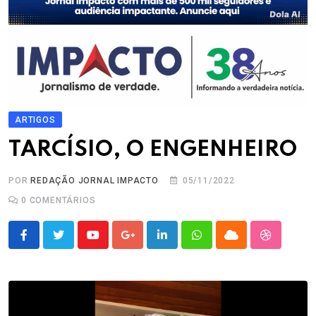
ARTIGOS
TARCÍSIO, O ENGENHEIRO
POR
REDAÇÃO JORNAL IMPACTO
05/11/2022
0
COMENTÁRIOS
Youtube
Google+
LinkedIn
Whatsapp
Cloud
StumbleU