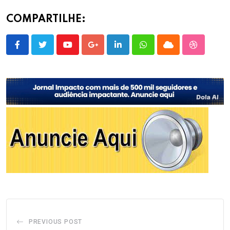
COMPARTILHE:
Youtube
Google+
LinkedIn
Whatsapp
Cloud
StumbleU
PREVIOUS POST