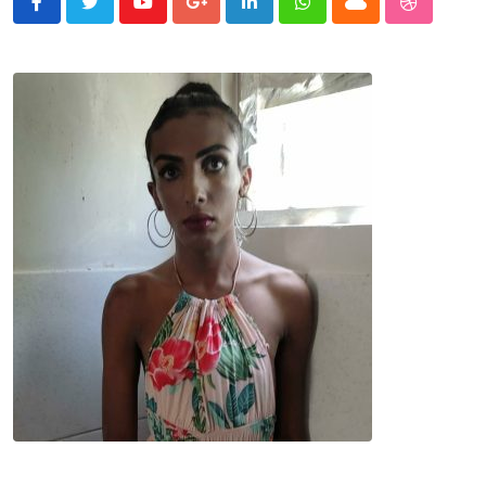
Youtube
Google+
LinkedIn
Whatsapp
Cloud
StumbleU