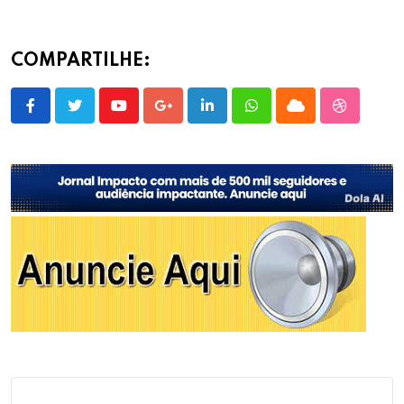
COMPARTILHE:
Youtube
Google+
LinkedIn
Whatsapp
Cloud
StumbleU