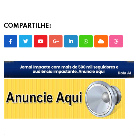
COMPARTILHE:
Youtube
Google+
LinkedIn
Whatsapp
Cloud
StumbleU