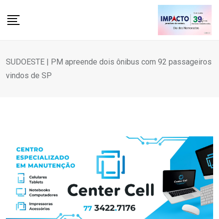
Skip
to
content
SUDOESTE | PM apreende dois ônibus com 92 passageiros
vindos de SP