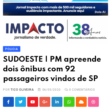
POLICIA
SUDOESTE | PM apreende
dois ônibus com 92
passageiros vindos de SP
POR
TICO OLIVEIRA
06/05/2020
0
COMENTÁRIOS
Youtube
Google+
LinkedIn
Whatsapp
Cloud
StumbleU