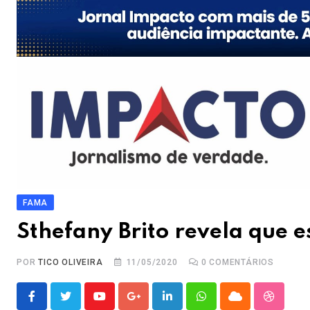
FAMA
Sthefany Brito revela que es
POR
TICO OLIVEIRA
11/05/2020
0
COMENTÁRIOS
Youtube
Google+
LinkedIn
Whatsapp
Cloud
Stumble