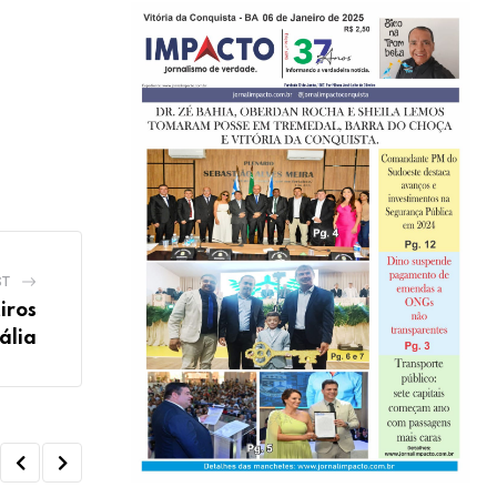
ST
iros
ália