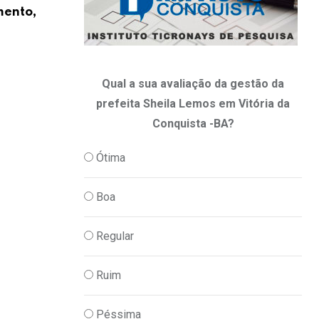
mento,
Com salário de R$ 35 milhões por ano,
22/07/2026
Qual a sua avaliação da gestão da
prefeita Sheila Lemos em Vitória da
Conquista -BA?
Ótima
Boa
Regular
Ruim
Péssima