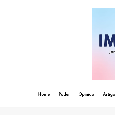
Skip
to
content
Home
Poder
Opinião
Artigo