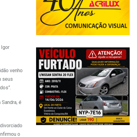
 Igor
idão venho
m seus
dos”.
 Sandra, é
 divorciado
nfirmou o