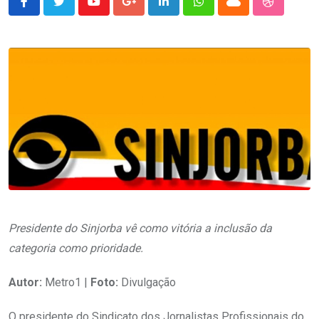
Youtube
Google+
LinkedIn
Whatsapp
Cloud
StumbleU
Presidente do Sinjorba vê como vitória a inclusão da
categoria como prioridade.
Autor:
Metro1 |
Foto:
Divulgação
O presidente do Sindicato dos Jornalistas Profissionais do