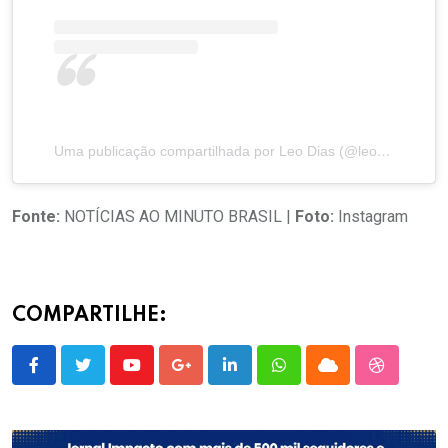
Uma publicação compartilhada por Leo Dias (@leodias)
Fonte:
NOTÍCIAS AO MINUTO BRASIL |
Foto:
Instagram
COMPARTILHE:
Youtube
Google+
LinkedIn
Whatsapp
Cloud
StumbleU