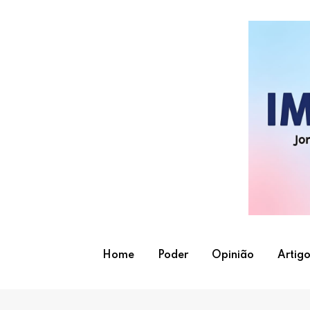
Skip
to
content
Home
Poder
Opinião
Artigo