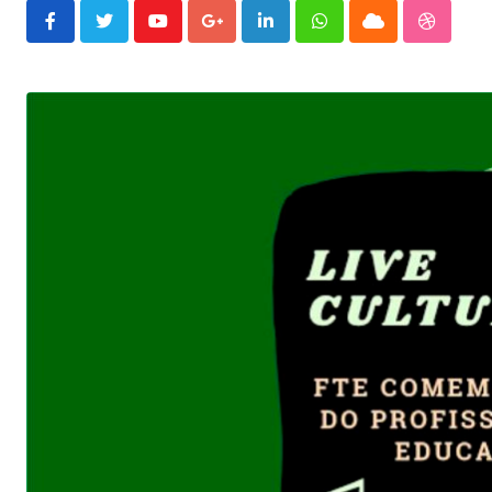
Youtube
Google+
LinkedIn
Whatsapp
Cloud
Stumble