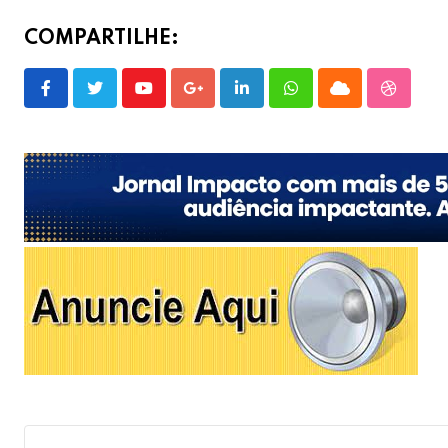
COMPARTILHE:
Youtube
Google+
LinkedIn
Whatsapp
Cloud
Stumble