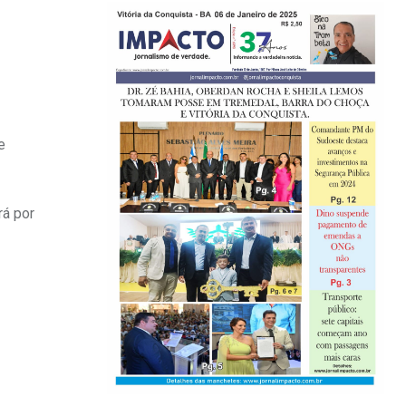
e
rá por