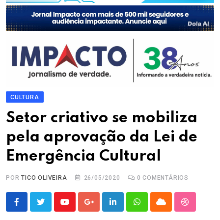
CULTURA
Setor criativo se mobiliza
pela aprovação da Lei de
Emergência Cultural
POR
TICO OLIVEIRA
26/05/2020
0
COMENTÁRIOS
Youtube
Google+
LinkedIn
Whatsapp
Cloud
StumbleU