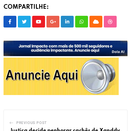
COMPARTILHE:
Youtube
Google+
LinkedIn
Whatsapp
Cloud
StumbleU
PREVIOUS POST
Justiça decide penhorar cachês de Xanddy