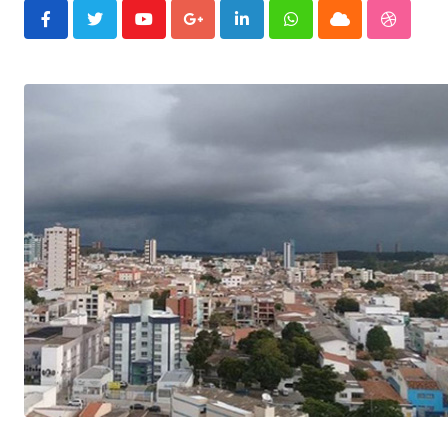
Youtube
Google+
LinkedIn
Whatsapp
Cloud
Stumble