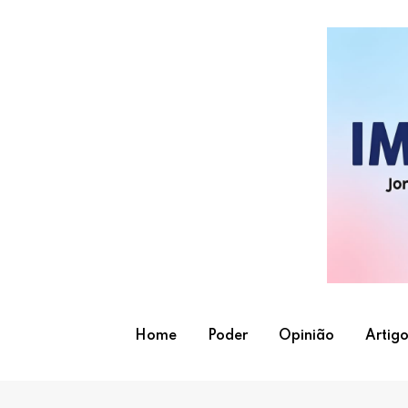
Skip
to
content
Home
Poder
Opinião
Artigo