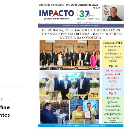
ST
fine
ntes