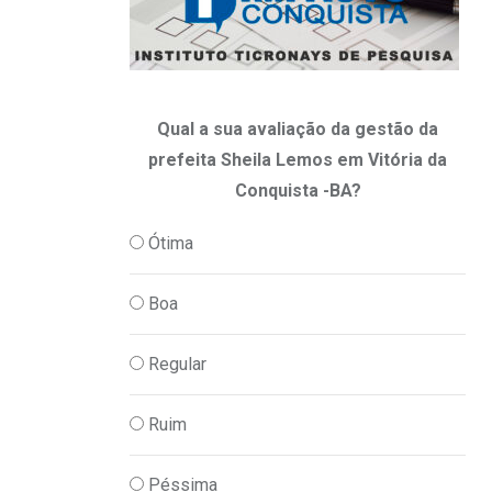
,
CONQUISTA E REGIÃO
PAPO DO ZAP ZAP
Ambiente especial vai surpreender nam
Qual a sua avaliação da gestão da
torcedores que
prefeita Sheila Lemos em Vitória da
12/06/2026
Conquista -BA?
Ótima
Boa
Regular
Ruim
Péssima