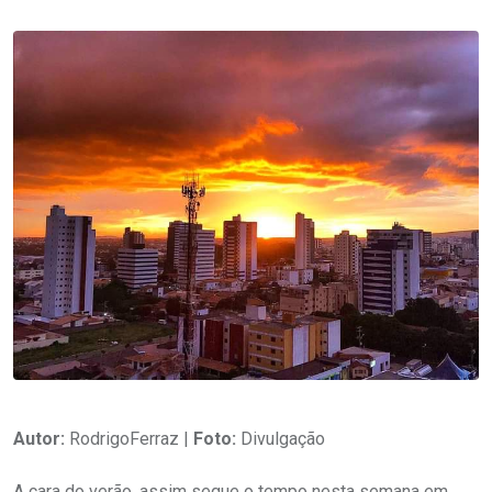
Autor:
RodrigoFerraz |
Foto:
Divulgação
A cara do verão, assim segue o tempo nesta semana em