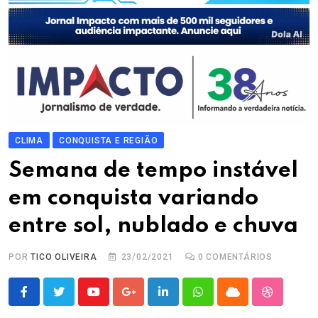
CLIMA
CONQUISTA E REGIÃO
Semana de tempo instável
em conquista variando
entre sol, nublado e chuva
POR
TICO OLIVEIRA
23/02/2021
0
COMENTÁRIOS
Youtube
Google+
LinkedIn
Whatsapp
Cloud
StumbleU