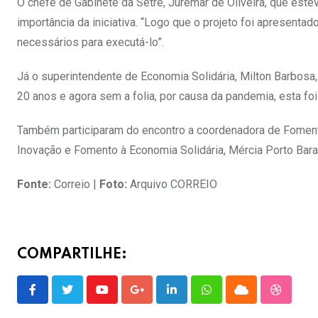
O chefe de Gabinete da Setre, Juremar de Oliveira, que est
importância da iniciativa. “Logo que o projeto foi apresenta
necessários para executá-lo”.
Já o superintendente de Economia Solidária, Milton Barbosa
20 anos e agora sem a folia, por causa da pandemia, esta foi
Também participaram do encontro a coordenadora de Foment
Inovação e Fomento à Economia Solidária, Mércia Porto Bara
Fonte:
Correio |
Foto:
Arquivo CORREIO
COMPARTILHE:
Youtube
Google+
LinkedIn
Whatsapp
Cloud
Stumble