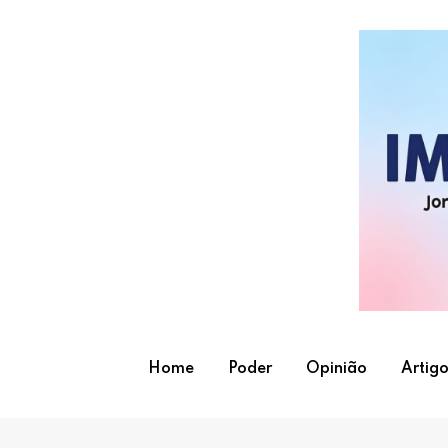
Skip
to
content
Home
Poder
Opinião
Artigo