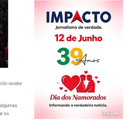
rito recebe
) algumas
ar no