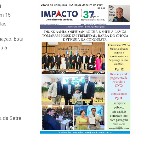
i
em 15
las.
uação. Esta
ou a
a da Setre