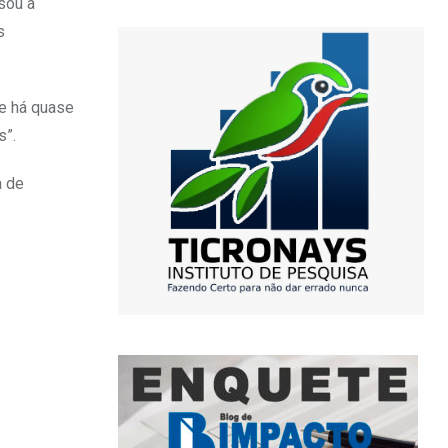
sou a
s
ce há quase
s”.
a de