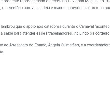
eve presente representando o secretário Davidson Magalhães, fri
do, o secretário aprovou a ideia e mandou providenciar os recurso
, lembrou que o apoio aos catadores durante o Carnaval “aconte
 a saída para atender esses trabalhadores, incluindo os cordeiro
o ao Artesanato do Estado, Ângela Guimarães, e a coordenador
ta.
Upon