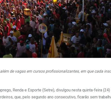
, além de vagas em cursos profissionalizantes, em que cada insc
prego, Renda e Esporte (Setre), divulgou nesta quinta-feira (24
rdeiros, que, pelo segundo ano consecutivo, ficarão sem trabalh