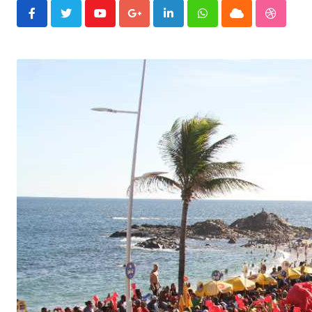
Youtube
Google+
LinkedIn
Whatsapp
Cloud
Stumble