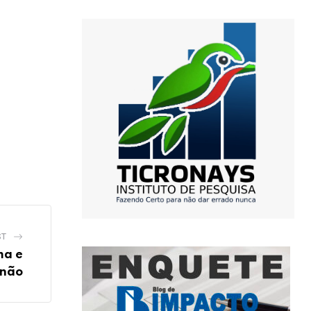
ST
ma e
anão