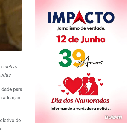
seletivo
vadas
sidade para
 graduação
eletivo do
.