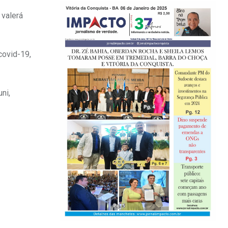
 valerá
covid-19,
ni,