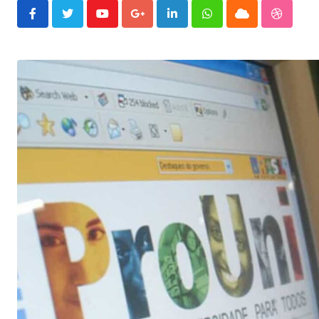
Youtube
Google+
LinkedIn
Whatsapp
Cloud
Stumble