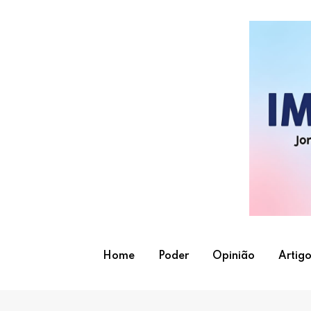
Skip
to
content
Home
Poder
Opinião
Artigo