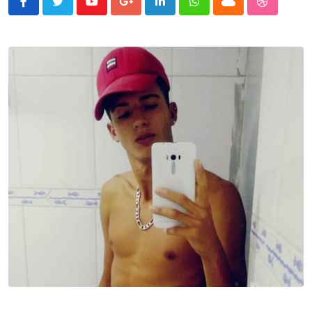
Youtube
Google+
LinkedIn
Whatsapp
Cloud
StumbleU