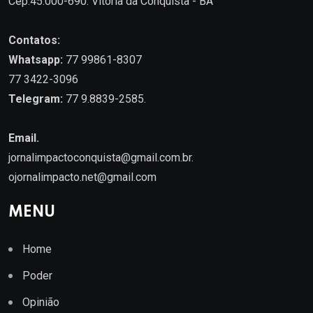
Cep.45.000-690. Vitória da Conquista - BA
Contatos:
Whatsapp:
77 99861-8307
77 3422-3096
Telegram:
77 9.8839-2585.
Email.
jornalimpactoconquista@gmail.com.br
.
ojornalimpacto.net@gmail.com
MENU
Home
Poder
Opinião