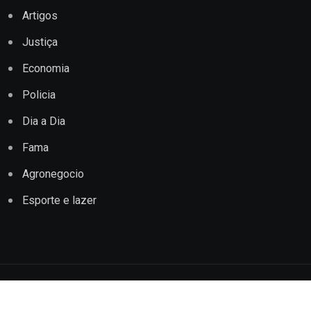
Artigos
Justiça
Economia
Policia
Dia a Dia
Fama
Agronegocio
Esporte e lazer
Copyright © 2022 Jornal Impacto Conquista. Todos os
direitos reservados