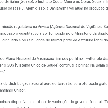
 da Bahia (Sesab), o Instituto Couto Maia e as Obras Sociais I
squisa da fase 3. Além disso, a Bahiafarma vai atuar na produção 
bmissão regulatória na Anvisa [Agência Nacional de Vigilância San
ina, caso o quantitativo a ser fornecido pelo Ministério da Saúd
iscutida a possibilidade de utilizar parte da estrutura fabril da
 Plano Nacional de Vacinação. Em seu perfil no Twitter ele di
 o SUS [Sistema Único de Saúde] continuar a brilhar. Na Bahia o
ca”.
ca de distribuição nacional aérea e terrestre será oferecida grat
aminho! União”.
inas disponíveis no plano de vacinação do governo federal. “F