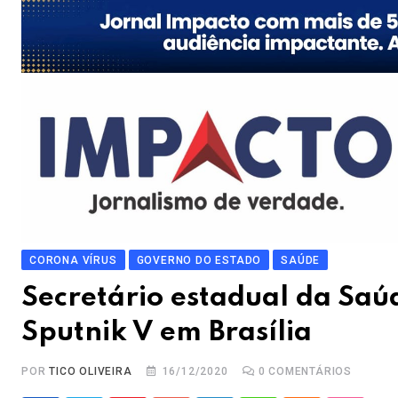
CORONA VÍRUS
GOVERNO DO ESTADO
SAÚDE
Secretário estadual da Saú
Sputnik V em Brasília
POR
TICO OLIVEIRA
16/12/2020
0
COMENTÁRIOS