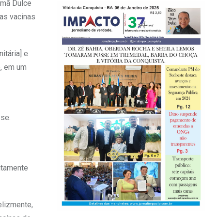
rmã Dulce
das vacinas
itária] e
e, em um
sse:
uitamente
elizmente,