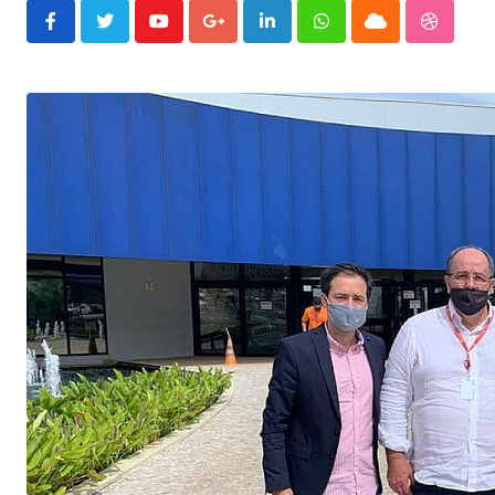
Youtube
Google+
LinkedIn
Whatsapp
Cloud
Stumble