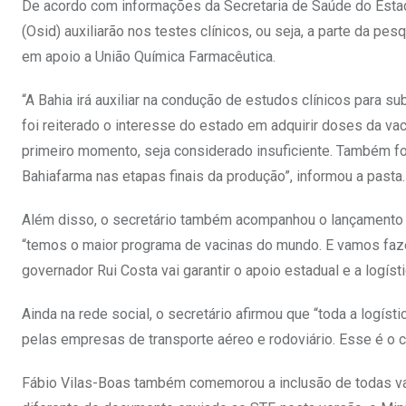
De acordo com informações da Secretaria de Saúde do Estado
(Osid) auxiliarão nos testes clínicos, ou seja, a parte da pe
em apoio a União Química Farmacêutica.
“A Bahia irá auxiliar na condução de estudos clínicos para su
foi reiterado o interesse do estado em adquirir doses da vac
primeiro momento, seja considerado insuficiente. Também foi d
Bahiafarma nas etapas finais da produção”, informou a pasta.
Além disso, o secretário também acompanhou o lançamento do
“temos o maior programa de vacinas do mundo. E vamos fazer
governador Rui Costa vai garantir o apoio estadual e a logísti
Ainda na rede social, o secretário afirmou que “toda a logísti
pelas empresas de transporte aéreo e rodoviário. Esse é o c
Fábio Vilas-Boas também comemorou a inclusão de todas vac