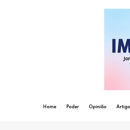
Skip
to
content
Home
Poder
Opinião
Artigo