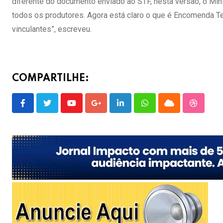
diferente do documento enviado ao STF, nesta versão, o Minis
todos os produtores. Agora está claro o que é Encomenda 
vinculantes”, escreveu.
COMPARTILHE:
Youtube
Google+
LinkedIn
Whatsapp
Cloud
Stumble