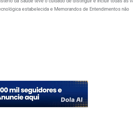
tério da Saúde teve o cuidado de distinguir e incluir todas as 
Tecnológica estabelecida e Memorandos de Entendimentos não
Upon