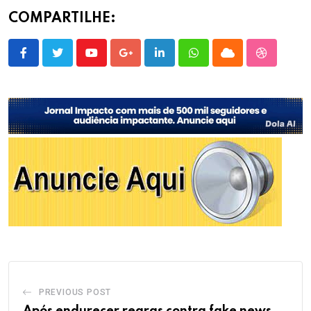
COMPARTILHE:
Youtube
Google+
LinkedIn
Whatsapp
Cloud
StumbleU
PREVIOUS POST