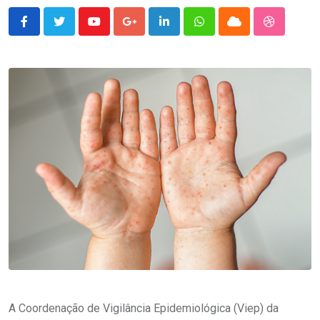
Youtube
Google+
LinkedIn
Whatsapp
Cloud
StumbleU
A Coordenação de Vigilância Epidemiológica (Viep) da