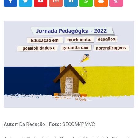
Youtube
Google+
LinkedIn
Whatsapp
Cloud
StumbleU
Autor
: Da Redação |
Foto:
SECOM/PMVC