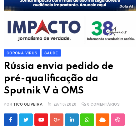
CORONA VÍRUS
SAÚDE
Rússia envia pedido de
pré-qualificação da
Sputnik V à OMS
POR
TICO OLIVEIRA
28/10/2020
0
COMENTÁRIOS
Youtube
Google+
LinkedIn
Whatsapp
Cloud
StumbleU