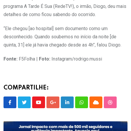
programa A Tarde É Sua (RedeTV!), o irmão, Diogo, deu mais
detalhes de como ficou sabendo do ocorrido.
“Ele chegou [ao hospital] sem documento como um
desconhecido. Quando soubemos no início da noite [de
quinta, 31] ele já havia chegado desde as 4h”, falou Diogo.
Fonte:
F5Folha |
Foto:
Instagram/rodrigo.mussi
COMPARTILHE:
Youtube
Google+
LinkedIn
Whatsapp
Cloud
StumbleU