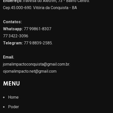
Endereço:
Travesa do Alecrim, 73 - Bairro Centro.
Cep.45.000-690. Vitória da Conquista - BA
Contatos:
Whatsapp:
77 99861-8307
77 3422-3096
Telegram:
77 9.8839-2585.
Email.
jornalimpactoconquista@gmail.com.br
.
ojornalimpacto.net@gmail.com
MENU
Home
Poder