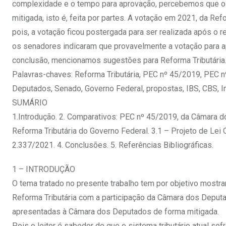
complexidade e o tempo para aprovação, percebemos que o
mitigada, isto é, feita por partes. A votação em 2021, da Re
pois, a votação ficou postergada para ser realizada após o
os senadores indicaram que provavelmente a votação para apr
conclusão, mencionamos sugestões para Reforma Tributária
Palavras-chaves: Reforma Tributária, PEC nº 45/2019, PEC 
Deputados, Senado, Governo Federal, propostas, IBS, CBS, 
SUMÁRIO
1.Introdução. 2. Comparativos: PEC nº 45/2019, da Câmara 
Reforma Tributária do Governo Federal. 3.1 – Projeto de Lei
2.337/2021. 4. Conclusões. 5. Referências Bibliográficas.
1 – INTRODUÇÃO
O tema tratado no presente trabalho tem por objetivo mostra
Reforma Tributária com a participação da Câmara dos Depu
apresentadas à Câmara dos Deputados de forma mitigada.
Pois o leitor é sabedor de que o sistema tributário atual so