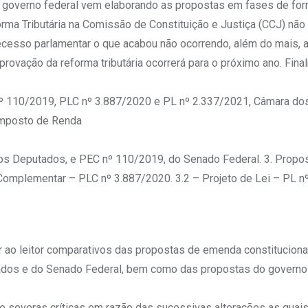
 governo federal vem elaborando as propostas em fases de fo
forma Tributária na Comissão de Constituição e Justiça (CCJ) não
 recesso parlamentar o que acabou não ocorrendo, além do mais, 
ovação da reforma tributária ocorrerá para o próximo ano. Fina
.
nº 110/2019, PLC nº 3.887/2020 e PL nº 2.337/2021, Câmara do
Imposto de Renda
dos Deputados, e PEC nº 110/2019, do Senado Federal. 3. Propo
 Complementar – PLC nº 3.887/2020. 3.2 – Projeto de Lei – PL n
r ao leitor comparativos das propostas de emenda constituciona
tados e do Senado Federal, bem como das propostas do governo
fre severas críticas em razão das sucessivas alterações as quai