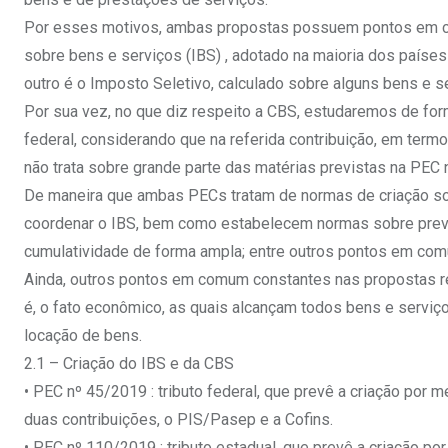
Por esses motivos, ambas propostas possuem pontos em c
sobre bens e serviços (IBS) , adotado na maioria dos paíse
outro é o Imposto Seletivo, calculado sobre alguns bens e s
Por sua vez, no que diz respeito a CBS, estudaremos de fo
federal, considerando que na referida contribuição, em te
não trata sobre grande parte das matérias previstas na PEC
De maneira que ambas PECs tratam de normas de criação sobr
coordenar o IBS, bem como estabelecem normas sobre previ
cumulatividade de forma ampla; entre outros pontos em comu
Ainda, outros pontos em comum constantes nas propostas ref
é, o fato econômico, as quais alcançam todos bens e serviços
locação de bens.
2.1 – Criação do IBS e da CBS
• PEC nº 45/2019 : tributo federal, que prevê a criação por 
duas contribuições, o PIS/Pasep e a Cofins.
• PEC nº 110/2019 : tributo estadual, que prevê a criação po