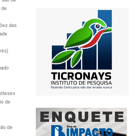
s de
ções das
dade
rês)
nado
ipóteses
io de
ção de