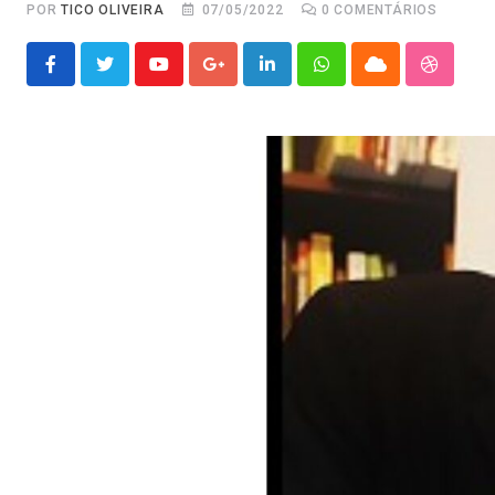
POR
TICO OLIVEIRA
07/05/2022
0
COMENTÁRIOS
Youtube
Google+
LinkedIn
Whatsapp
Cloud
Stumble