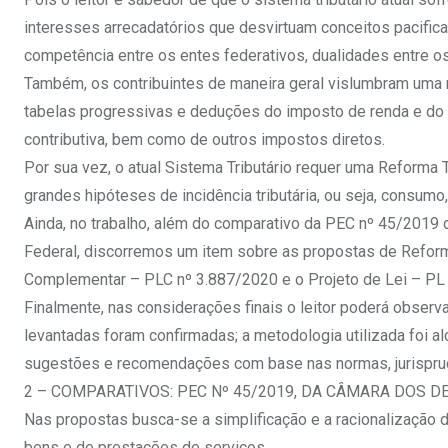
interesses arrecadatórios que desvirtuam conceitos pacifica
competência entre os entes federativos, dualidades entre
Também, os contribuintes de maneira geral vislumbram uma 
tabelas progressivas e deduções do imposto de renda e do 
contributiva, bem como de outros impostos diretos.
Por sua vez, o atual Sistema Tributário requer uma Reforma 
grandes hipóteses de incidência tributária, ou seja, consum
Ainda, no trabalho, além do comparativo da PEC nº 45/201
Federal, discorremos um item sobre as propostas de Reforma
Complementar – PLC nº 3.887/2020 e o Projeto de Lei – PL
Finalmente, nas considerações finais o leitor poderá observ
levantadas foram confirmadas; a metodologia utilizada foi 
sugestões e recomendações com base nas normas, jurisprud
2 – COMPARATIVOS: PEC Nº 45/2019, DA CÂMARA DOS D
Nas propostas busca-se a simplificação e a racionalização d
bens e de prestações de serviços.