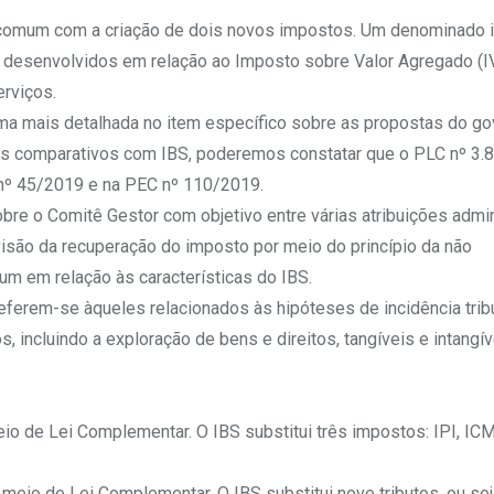
omum com a criação de dois novos impostos. Um denominado 
s desenvolvidos em relação ao Imposto sobre Valor Agregado (IV
erviços.
rma mais detalhada no item específico sobre as propostas do g
rmos comparativos com IBS, poderemos constatar que o PLC nº 3
 nº 45/2019 e na PEC nº 110/2019.
e o Comitê Gestor com objetivo entre várias atribuições admin
são da recuperação do imposto por meio do princípio da não
m em relação às características do IBS.
erem-se àqueles relacionados às hipóteses de incidência tribut
, incluindo a exploração de bens e direitos, tangíveis e intangív
meio de Lei Complementar. O IBS substitui três impostos: IPI, IC
r meio de Lei Complementar. O IBS substitui nove tributos, ou se