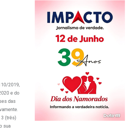
 110/2019,
2020 e do
ases das
ivamente.
3 (três)
do sua