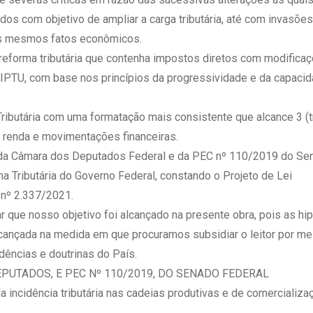
dos com objetivo de ampliar a carga tributária, até com invasõe
 os mesmos fatos econômicos.
reforma tributária que contenha impostos diretos com modifica
IPTU, com base nos princípios da progressividade e da capaci
Tributária com uma formatação mais consistente que alcance 3 (t
o, renda e movimentações financeiras.
9 da Câmara dos Deputados Federal e da PEC nº 110/2019 do Se
 Tributária do Governo Federal, constando o Projeto de Lei
 nº 2.337/2021.
ar que nosso objetivo foi alcançado na presente obra, pois as h
alcançada na medida em que procuramos subsidiar o leitor por me
ências e doutrinas do País.
EPUTADOS, E PEC Nº 110/2019, DO SENADO FEDERAL
a incidência tributária nas cadeias produtivas e de comercializa