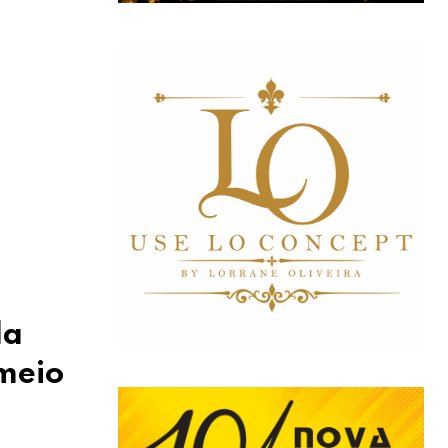
da
meio