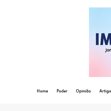
Skip
to
content
Home
Poder
Opinião
Artigo