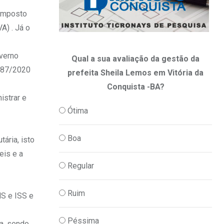
imposto
A) . Já o
overno
Qual a sua avaliação da gestão da
.887/2020
prefeita Sheila Lemos em Vitória da
Conquista -BA?
istrar e
Ótima
Boa
ária, isto
eis e a
Regular
Ruim
MS e ISS e
Péssima
ja, sendo