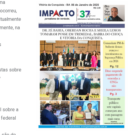
rma
 ocorreu,
atualmente
lmente, na
s
stas sobre
º
l sobre a
 federal
s são de