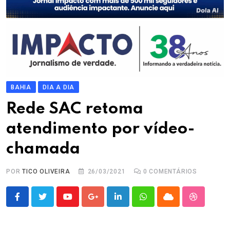
BAHIA
DIA A DIA
Rede SAC retoma
atendimento por vídeo-
chamada
POR
TICO OLIVEIRA
26/03/2021
0
COMENTÁRIOS
Youtube
Google+
LinkedIn
Whatsapp
Cloud
StumbleU