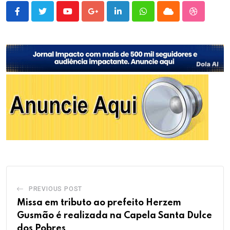
Youtube
Google+
LinkedIn
Whatsapp
Cloud
StumbleU
PREVIOUS POST
Missa em tributo ao prefeito Herzem
Gusmão é realizada na Capela Santa Dulce
dos Pobres