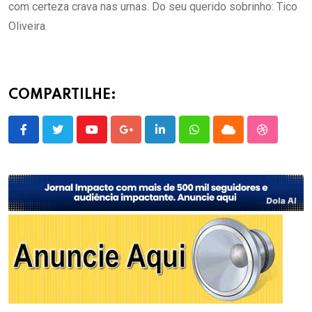
com certeza crava nas urnas. Do seu querido sobrinho: Tico
Oliveira.
COMPARTILHE:
Youtube
Google+
LinkedIn
Whatsapp
Cloud
StumbleU