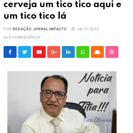
cerveja um tico tico aqui e
um tico tico lá
POR
REDAÇÃO JORNAL IMPACTO
28/10/2022
0
COMENTÁRIOS
Youtube
Google+
LinkedIn
Whatsapp
Cloud
StumbleU