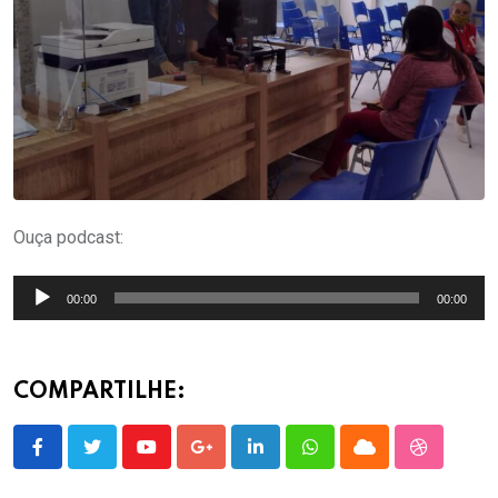
Ouça podcast:
Tocador
00:00
00:00
de
áudio
COMPARTILHE:
Youtube
Google+
LinkedIn
Whatsapp
Cloud
StumbleU