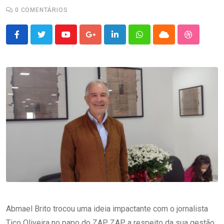
0
COMENTÁRIOS
Youtube
Google+
LinkedIn
Whatsapp
Cloud
StumbleU
Abmael Brito trocou uma ideia impactante com o jornalista
Tico Oliveira no papo do ZAP ZAP a respeito da sua gestão