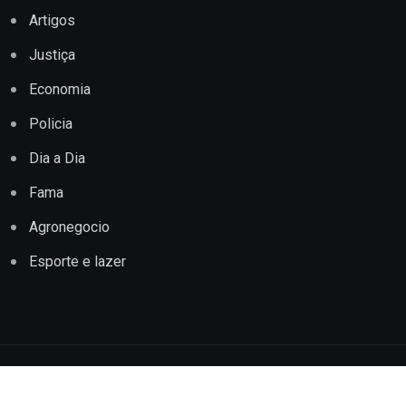
Artigos
Justiça
Economia
Policia
Dia a Dia
Fama
Agronegocio
Esporte e lazer
Copyright © 2022 Jornal Impacto Conquista. Todos os
direitos reservados