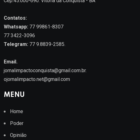
Cep.45.000-690. Vitória da Conquista - BA
Contatos:
Whatsapp:
77 99861-8307
77 3422-3096
Telegram:
77 9.8839-2585.
Email.
jornalimpactoconquista@gmail.com.br
.
ojornalimpacto.net@gmail.com
MENU
Home
Poder
Opinião