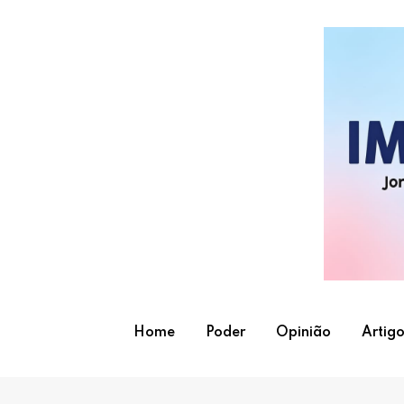
Skip
to
content
Home
Poder
Opinião
Artigo