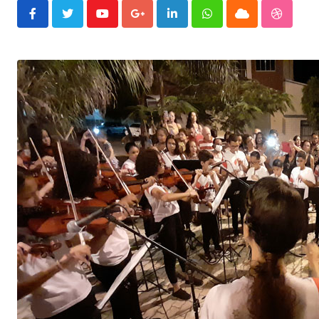
Youtube
Google+
LinkedIn
Whatsapp
Cloud
Stumble