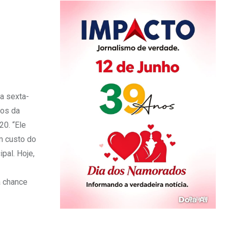
a sexta-
sos da
20. “Ele
êm custo do
pal. Hoje,
a chance