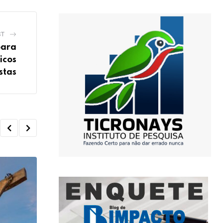
ST
para
icos
stas