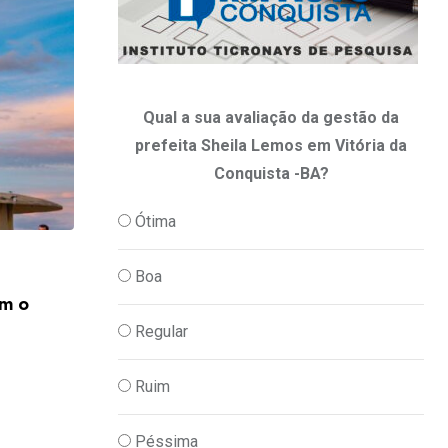
Qual a sua avaliação da gestão da
prefeita Sheila Lemos em Vitória da
Conquista -BA?
Ótima
,
CULTURA
DIA A DIA
Boa
Horóscopo 2026: confira a previsão de h
om o
07/08/2026
Regular
Ruim
Péssima