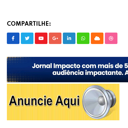
COMPARTILHE:
Youtube
Google+
LinkedIn
Whatsapp
Cloud
Stumble