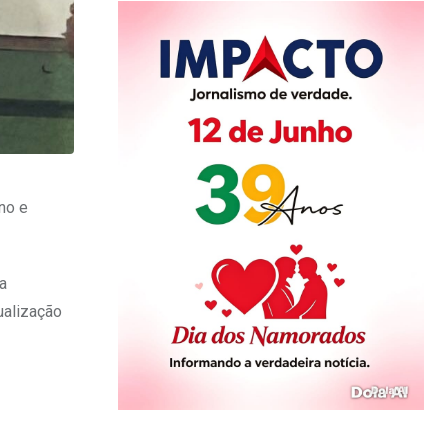
no e
a
ualização