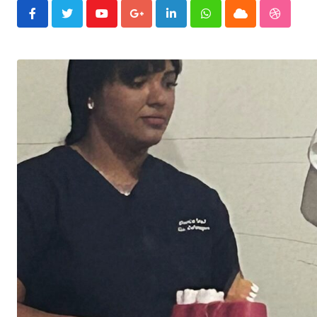
Youtube
Google+
LinkedIn
Whatsapp
Cloud
Stumble