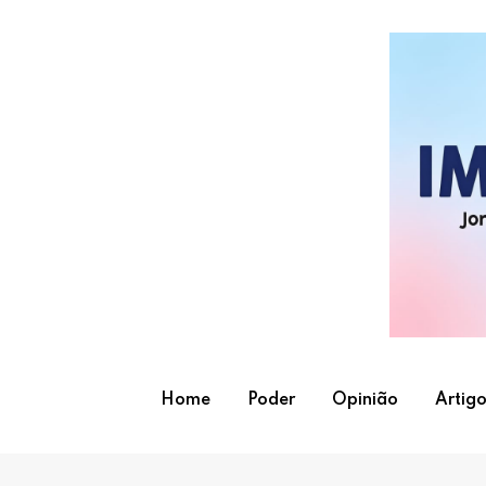
Skip
to
content
Home
Poder
Opinião
Artigo