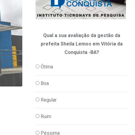
Qual a sua avaliação da gestão da
prefeita Sheila Lemos em Vitória da
Conquista -BA?
Ótima
Boa
,
,
PODER
POLITICA
SAÚDE
Regular
Se a Bahia copiasse a saúde municipal d
Ruim
18/07/2026
Péssima