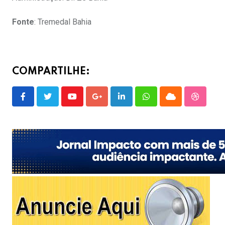
Fonte
: Tremedal Bahia
COMPARTILHE:
Youtube
Google+
LinkedIn
Whatsapp
Cloud
Stumble