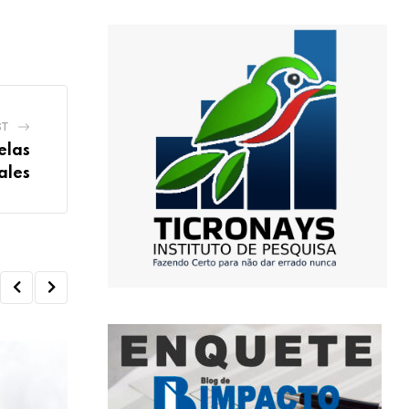
ST
elas
ales