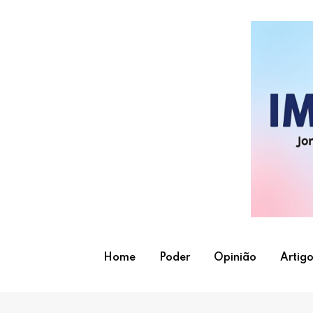
Skip
to
content
Home
Poder
Opinião
Artigo