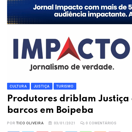
CULTURA
JUSTIÇA
TURISMO
Produtores driblam Justiça
barcos em Boipeba
POR
TICO OLIVEIRA
03/01/2021
0
COMENTÁRIOS