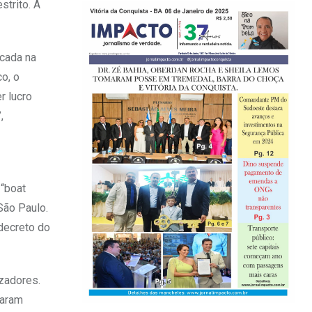
trito. A
ocada na
co, o
r lucro
,
 “boat
São Paulo.
 decreto do
izadores.
taram