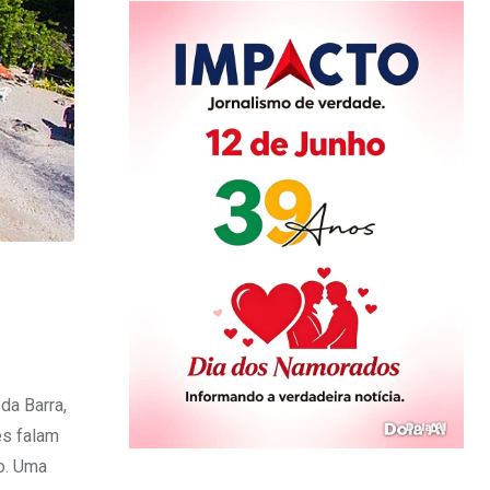
da Barra,
es falam
ão. Uma