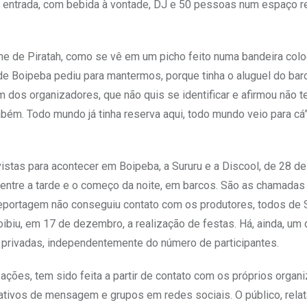
 entrada, com bebida à vontade, DJ e 50 pessoas num espaço res
me de Piratah, como se vê em um picho feito numa bandeira col
l de Boipeba pediu para mantermos, porque tinha o aluguel do bar
os organizadores, que não quis se identificar e afirmou não te
bém. Todo mundo já tinha reserva aqui, todo mundo veio para cá”
vistas para acontecer em Boipeba, a Sururu e a Discool, de 28 de
 entre a tarde e o começo da noite, em barcos. São as chamadas
 reportagem não conseguiu contato com os produtores, todos de 
roibiu, em 17 de dezembro, a realização de festas. Há, ainda, um
 privadas, independentemente do número de participantes.
ações, tem sido feita a partir de contato com os próprios organ
tivos de mensagem e grupos em redes sociais. O público, rela