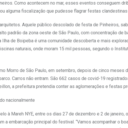
mineiros. Como acontecem no mar, esses eventos conseguem drib
zou alguma fiscalização que pudesse flagrar festas clandestinas
 arquitetos. Aquele público descolado de festa de Pinheiros, sab
e alto padrão da zona oeste de São Paulo, com concentração de b
 a Ilha de Boipeba é uma comunidade descoberta e mais explora
piscinas naturais, onde moram 15 mil pessoas, segundo o Institu
como Morro de São Paulo, em setembro, depois de cinco meses d
 barco. Carros não entram. São 662 casos de covid-19 registrado
llon, a prefeitura pretendia conter as aglomerações e festas pr
ido nacionalmente
elo à Mareh NYE, entre os dias 27 de dezembro e 2 de janeiro, 
m a embarcação principal do festival. “Vamos acompanhar o boat