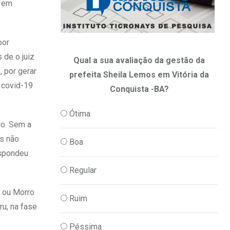
r em
por
 de o juiz
Qual a sua avaliação da gestão da
, por gerar
prefeita Sheila Lemos em Vitória da
 covid-19
Conquista -BA?
Ótima
do. Sem a
as não
Boa
espondeu
Regular
a ou Morro
Ruim
ru, na fase
Péssima