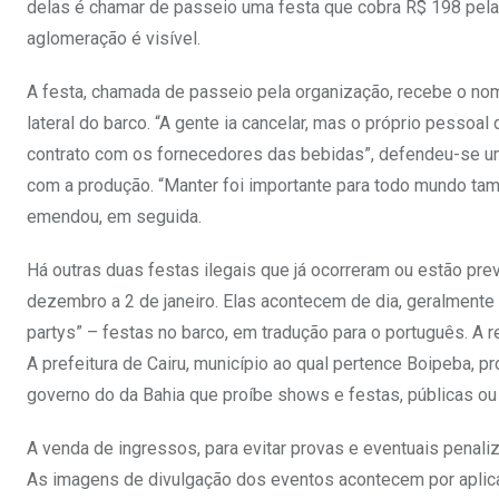
delas é chamar de passeio uma festa que cobra R$ 198 pela
aglomeração é visível.
A festa, chamada de passeio pela organização, recebe o no
lateral do barco. “A gente ia cancelar, mas o próprio pessoa
contrato com os fornecedores das bebidas”, defendeu-se um d
com a produção. “Manter foi importante para todo mundo tam
emendou, em seguida.
Há outras duas festas ilegais que já ocorreram ou estão pre
dezembro a 2 de janeiro. Elas acontecem de dia, geralmente
partys” – festas no barco, em tradução para o português. A
A prefeitura de Cairu, município ao qual pertence Boipeba, p
governo do da Bahia que proíbe shows e festas, públicas ou
A venda de ingressos, para evitar provas e eventuais penaliz
As imagens de divulgação dos eventos acontecem por aplica