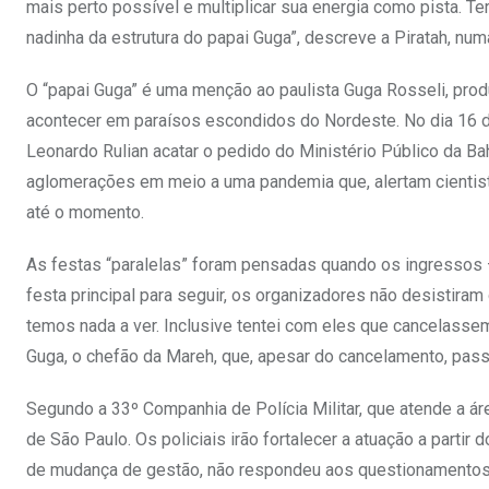
mais perto possível e multiplicar sua energia como pista. T
nadinha da estrutura do papai Guga”, descreve a Piratah, num
O “papai Guga” é uma menção ao paulista Guga Rosseli, produ
acontecer em paraísos escondidos do Nordeste. No dia 16 de 
Leonardo Rulian acatar o pedido do Ministério Público da Bah
aglomerações em meio a uma pandemia que, alertam cientist
até o momento.
As festas “paralelas” foram pensadas quando os ingressos
festa principal para seguir, os organizadores não desistira
temos nada a ver. Inclusive tentei com eles que cancelasse
Guga, o chefão da Mareh, que, apesar do cancelamento, pass
Segundo a 33º Companhia de Polícia Militar, que atende a ár
de São Paulo. Os policiais irão fortalecer a atuação a partir do
de mudança de gestão, não respondeu aos questionamentos