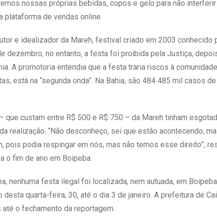
eremos nossas próprias bebidas, copos e gelo para não interferi
a plataforma de vendas online.
tor e idealizador da Mareh, festival criado em 2003 conhecido 
dezembro, no entanto, a festa foi proibida pela Justiça, depois
ia. A promotoria entendia que a festa traria riscos à comunidade
as, está na “segunda onda”. Na Bahia, são 484 485 mil casos de
 – que custam entre R$ 500 e R$ 750 – da Mareh tinham esgota
m da realização. “Não desconheço, sei que estão acontecendo, m
m, pois podia respingar em nós, mas não temos esse direito”, r
a o fim de ano em Boipeba.
ea, nenhuma festa ilegal foi localizada, nem autuada, em Boipeb
 desta quarta-feira, 30, até o dia 3 de janeiro. A prefeitura de Cai
 até o fechamento da reportagem.