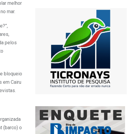
lar melhor
 no mar.
e?”,
ares,
da pelos
to
e bloqueio
s em Cairu
evistas.
organizada
 (barco) o